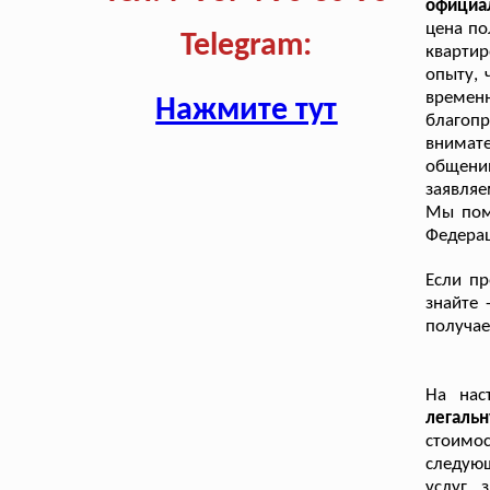
официа
цена по
Telegram:
квартир
опыту, 
временн
Нажмите тут
благоп
внимате
общени
заявляе
Мы пом
Федерац
Если пр
знайте 
получае
На нас
легаль
стоимо
следую
услуг,