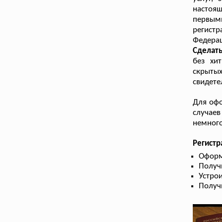
настоящ
первым
регистр
Федерац
Сделат
без хи
скрытых
свидете
Для офо
случае
немного
Регистр
Оформ
Получ
Устрои
Получ