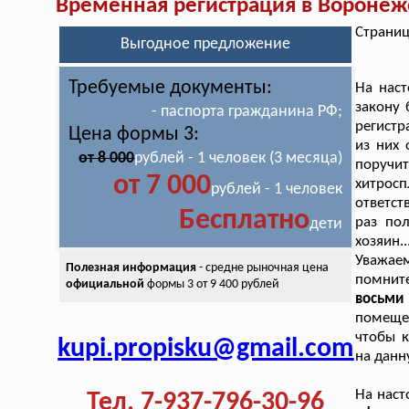
Временная регистрация в Воронеж
Страниц
Выгодное предложение
Требуемые документы:
На наст
закону 
- паспорта гражданина РФ;
регистр
Цена формы 3:
из них 
от 8 000
рублей - 1 человек (3 месяца)
поручи
от 7 000
хитрос
рублей - 1 человек
ответст
Бесплатно
раз пол
дети
хозяин.
Уважае
Полезная информация
- средне рыночная цена
помни
официальной
формы 3 от 9 400 рублей
восьми 
помещен
чтобы к
kupi.propisku@gmail.com
на данн
На нас
Тел. 7-937-796-30-96